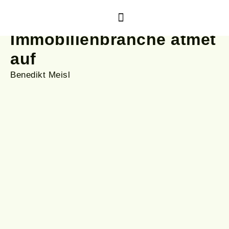
Zinsen sinken weiter –
Immobilienbranche atmet
Zur Lern-Plattform
auf
Benedikt Meisl