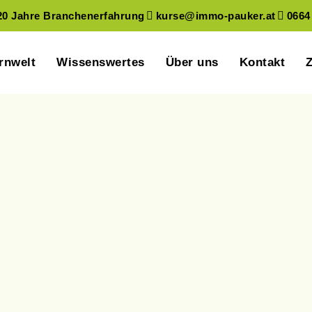
20 Jahre Branchenerfahrung
kurse@immo-pauker.at
0664
rnwelt
Wissenswertes
Über uns
Kontakt