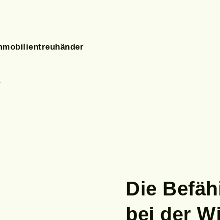
:
Immobilientreuhänder
r
Die Befä
bei der W