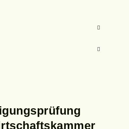
higungsprüfung
irtschaftskammer