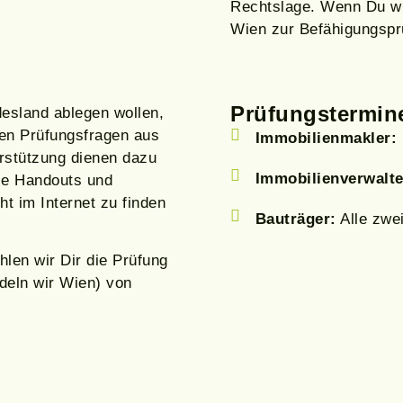
Rechtslage. Wenn Du wi
Wien zur Befähigungspr
Prüfungstermin
desland ablegen wollen,
len Prüfungsfragen aus
Immobilienmakler:
erstützung dienen dazu
Immobilienverwalte
ie Handouts und
t im Internet zu finden
Bauträger:
Alle zwe
len wir Dir die Prüfung
deln wir Wien) von