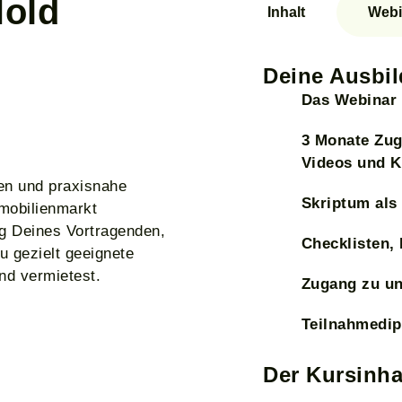
Hold
Inhalt
Webi
Deine Ausbil
Das Webinar 
3 Monate Zugr
Videos und K
en und praxisnahe
Skriptum als
mmobilienmarkt
ng Deines Vortragenden,
Checklisten, 
u gezielt geeignete
end vermietest.
Zugang zu un
Teilnahmedip
Der Kursinha