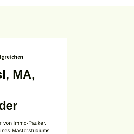
lgreichen
l, MA,
der
er von Immo-Pauker.
 eines Masterstudiums