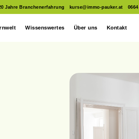
20 Jahre Branchenerfahrung
kurse@immo-pauker.at
0664
rnwelt
Wissenswertes
Über uns
Kontakt