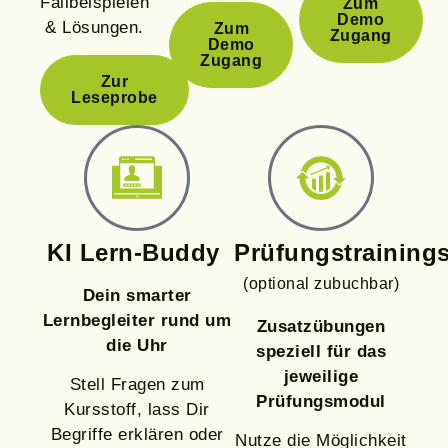
Fallbeispielen
Zum
Demo
& Lösungen.
Zum
Zugang
Demo
Zugang
Zur
Leseprobe
KI Lern-Buddy
Prüfungstraining
(optional zubuchbar)
Dein smarter
Lernbegleiter rund um
Zusatzübungen
die Uhr
speziell für das
jeweilige
Stell Fragen zum
Prüfungsmodul
Kursstoff, lass Dir
Begriffe erklären oder
Nutze die Möglichkeit