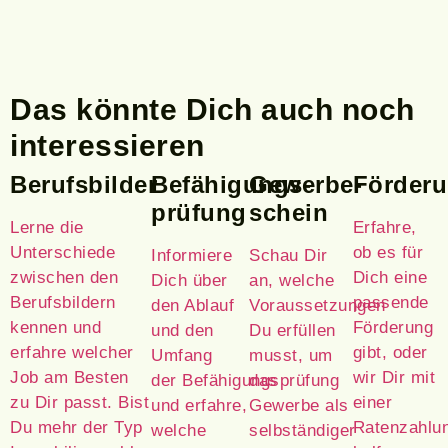
Das könnte Dich auch noch
interessieren
Berufsbilder
Befähigungs­
Gewerbe­
Förder
prüfung
schein
Lerne die
Erfahre,
Unterschiede
ob es für
Informiere
Schau Dir
zwischen den
Dich eine
Dich über
an, welche
Berufsbildern
passende
den Ablauf
Voraussetzungen
kennen und
Förderung
und den
Du erfüllen
erfahre welcher
gibt, oder
Umfang
musst, um
Job am Besten
wir Dir mit
der Befähigungsprüfung
das
zu Dir passt. Bist
einer
und erfahre,
Gewerbe als
Du mehr der Typ
Ratenzahlu
welche
selbständiger