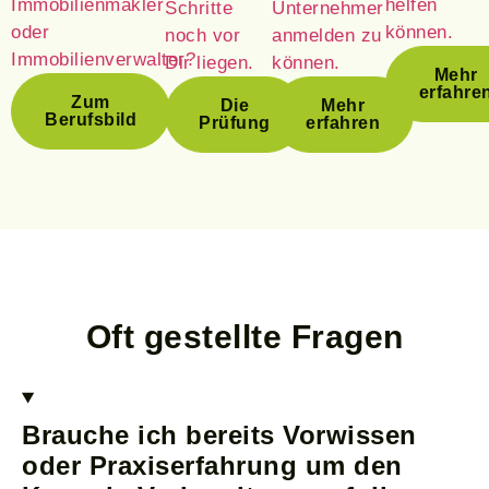
Immobilienmakler
helfen
Schritte
Unternehmer
oder
können.
noch vor
anmelden zu
Immobilienverwalter?
Dir liegen.
können.
Mehr
erfahre
Zum
Die
Mehr
Berufsbild
Prüfung
erfahren
Oft gestellte Fragen
Brauche ich bereits Vorwissen
oder Praxiserfahrung um den