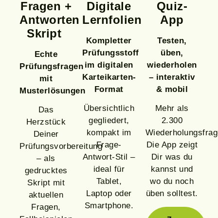
Fragen +
Digitale
Quiz-
Antworten
Lernfolien
App
Skript
Kompletter
Testen,
Prüfungsstoff
üben,
Echte
im digitalen
wiederholen
Prüfungsfragen
Karteikarten-
– interaktiv
mit
Format
& mobil
Musterlösungen
Übersichtlich
Mehr als
Das
gegliedert,
2.300
Herzstück
kompakt im
Wiederholungsfrag
Deiner
Frage-
Die App zeigt
Prüfungsvorbereitung
Antwort-Stil –
Dir was du
– als
ideal für
kannst und
gedrucktes
Tablet,
wo du noch
Skript mit
Laptop oder
üben solltest.
aktuellen
Smartphone.
Fragen,