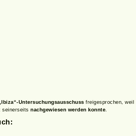
„Ibiza“-Untersuchungsausschuss
freigesprochen, weil
t
seinerseits
nachgewiesen werden konnte
.
uch: