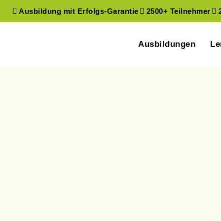
Ausbildung mit Erfolgs-Garantie
2500+ Teilnehmer
Sebastian Kurz fr
Ausbildungen
Le
Benedikt Meisl