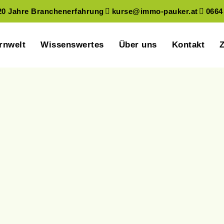
20 Jahre Branchenerfahrung
kurse@immo-pauker.at
0664
eigesprochen
rnwelt
Wissenswertes
Über uns
Kontakt